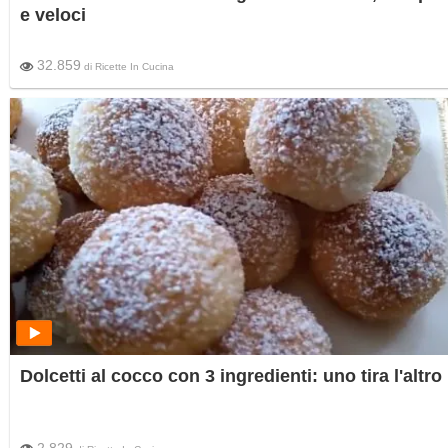
e veloci
32.859
di
Ricette In Cucina
Dolcetti al cocco con 3 ingredienti: uno tira l'altro
2.829