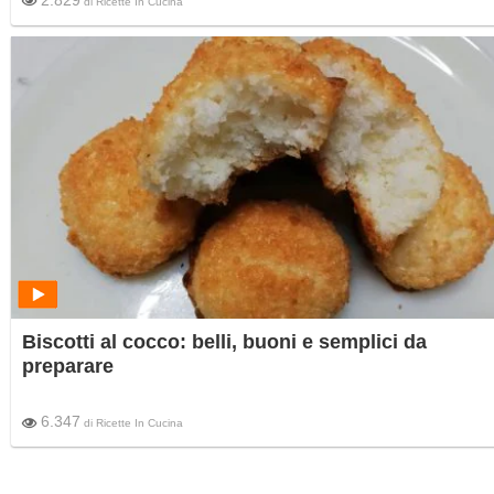
di
Ricette In Cucina
Biscotti al cocco: belli, buoni e semplici da
preparare
6.347
di
Ricette In Cucina