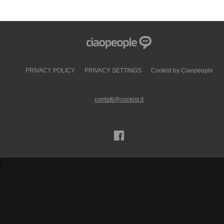
PRIVACY POLICY
PRIVACY SETTINGS
Cookist by Ciaopeople
contatti@cookist.it
)