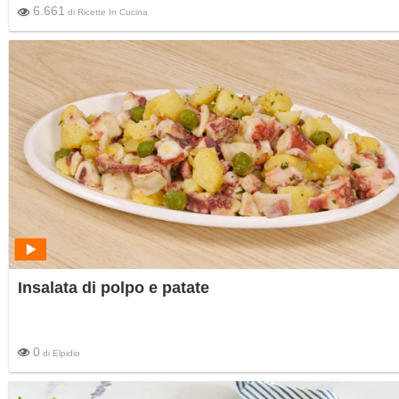
6.661
di
Ricette In Cucina
Insalata di polpo e patate
0
di
Elpidio