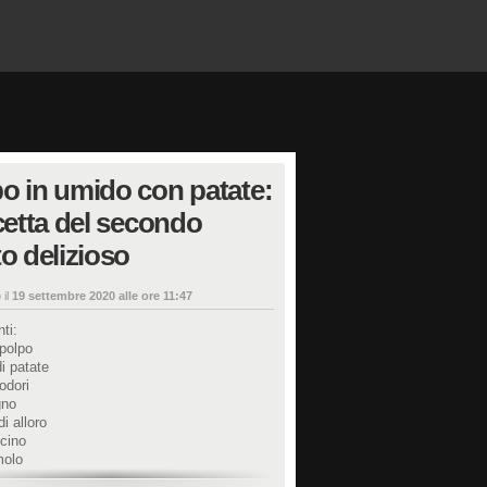
o in umido con patate:
icetta del secondo
to delizioso
 il
19 settembre 2020 alle ore 11:47
ti:
 polpo
di patate
odori
gno
di alloro
cino
molo