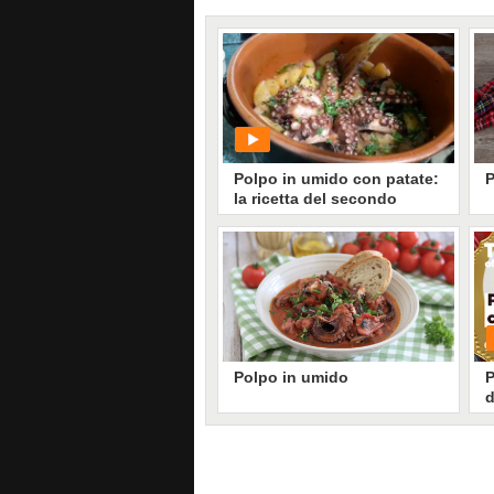
Polpo in umido con patate:
P
la ricetta del secondo
piatto delizioso
I
s
f
v
PLAY
u
p
c
2225
• di
Ricette In Cucina
Polpo in umido
P
d
p
Il polpo in umido è un secondo
piatto a base di pesce tipico della
cucina italiana, in particolare di
quella meridionale. Molto
saporito e succulento, è perfetto