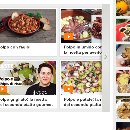
olpo con fagioli
Polpo in umido con patate:
la ricetta per averlo
morbido e gustoso
l polpo con fagioli è un secondo
emplice e delizioso a base di
agioli cannellini e polpo verace:
ariante più ricca del polpo in
PLAY
mido, è ideale da gustare come
iatto unico e accompagnare con
rostini dorati.
660
• di
Ricette In Cucina
olpo grigliato: la ricetta
Polpo e patate: la ricetta
el secondo piatto gourmet
del secondo piatto saporito
er la Vigilia
PLAY
PLAY