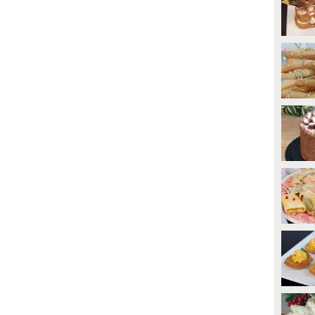
0
• di
Redazione Cucina
6661
• di
Ricette In Cucina