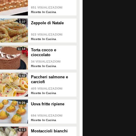
pollo vengono rosolate con cipolla
e olio extravergine di oliva, quindi
851
VISUALIZZAZIONI
0
• di
Redazione Cucina
portate a cottura, a fuoco dolce,
Ricette In Cucina
con il brodo e il concentrato di
pomodoro. Il risultato è un piatto
5:37
Zeppole di Natale
tenero e succulento: scopri la
ricetta.
923
VISUALIZZAZIONI
Ricette In Cucina
11:14
Torta cocco e
cioccolato
34
VISUALIZZAZIONI
Ricette In Cucina
5:42
Paccheri salmone e
carciofi
405
VISUALIZZAZIONI
Ricette In Cucina
5:25
Uova fritte ripiene
694
VISUALIZZAZIONI
Ricette In Cucina
6:13
Mostaccioli bianchi