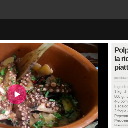
Polp
la r
piat
pubblicato
Ingredien
1 kg. di
800 gr. 
4-5 pom
1 scalo
2 foglie 
Peperon
Prezze
Basilico