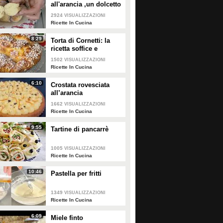
all'arancia ,un dolcetto
perfetto per il
2924
VISUALIZZAZIONI
carnevale Ricetta facile
Ricette In Cucina
8:29
Torta di Cornetti: la
ricetta soffice e
profumata per una
1502
VISUALIZZAZIONI
colazione speciale 🥐
Ricette In Cucina
6:10
Crostata rovesciata
all’arancia
1662
VISUALIZZAZIONI
Ricette In Cucina
9:55
Tartine di pancarrè
1005
VISUALIZZAZIONI
Ricette In Cucina
10:46
Pastella per fritti
1349
VISUALIZZAZIONI
Ricette In Cucina
6:09
Miele finto