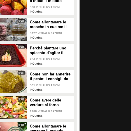
d'india: il metodo
facile per non pungersi
908
VISUALIZZAZIONI
InCucina
0:31
Come allontanare le
mosche in cucina: il
metodo con gli
3427
VISUALIZZAZIONI
ingredienti naturali
InCucina
0:31
Perché piantare uno
spicchio d'aglio: il
trucchetto che fa bene
754
VISUALIZZAZIONI
alle tue piante
InCucina
0:36
Come non far annerire
il pesto: i consigli da
seguire
501
VISUALIZZAZIONI
InCucina
0:31
Come avere delle
verdure al forno
perfette: i consigli da
1288
VISUALIZZAZIONI
seguire
InCucina
0:31
Come allontanare le
zanzare: il metodo