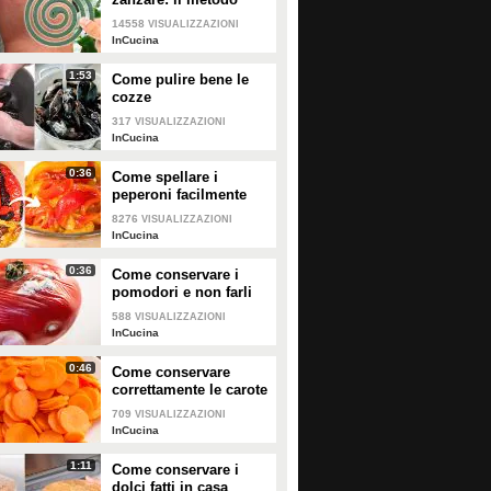
casalingo ed efficace
14558
VISUALIZZAZIONI
InCucina
1:53
Come pulire bene le
cozze
317
VISUALIZZAZIONI
InCucina
0:36
Come spellare i
peperoni facilmente
8276
VISUALIZZAZIONI
InCucina
0:36
Come conservare i
pomodori e non farli
ammuffire
588
VISUALIZZAZIONI
InCucina
0:46
Come conservare
correttamente le carote
709
VISUALIZZAZIONI
InCucina
1:11
Come conservare i
dolci fatti in casa