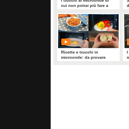
I trucchi al microonde di
S
cui non potrai più fare a
d
meno!
t
n
PLAY
29530
• di
Migliori idee in cucina
Ricette e trucchi in
I
microonde: da provare
m
subito!
r
p
PLAY
4395
• di
Migliori idee in cucina