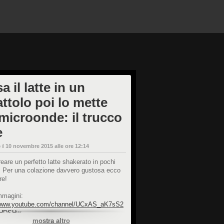
a il latte in un
ttolo poi lo mette
 microonde: il trucco
e
 il
10 novembre 2015 alle ore 12:14
are un perfetto latte shakerato in pochi
. Per una colazione davvero gustosa ecco
re!
mmagini:
/www.youtube.com/channel/UCxAS_aK7sS2
JHDSHw
mostra altro