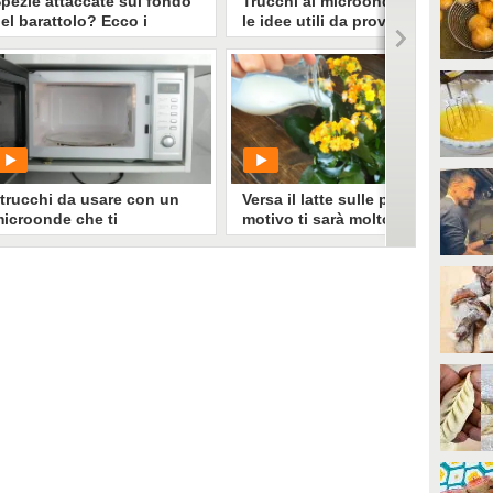
pezie attaccate sul fondo
Trucchi al microonde: ecco
el barattolo? Ecco i
le idee utili da provare
rucchi per farle uscire e
on sprecarle
PLAY
PLAY
0
• di
Redazione Cucina
110775
• di
Cose di Casa
 trucchi da usare con un
Versa il latte sulle piante: il
icroonde che ti
motivo ti sarà molto utile
enderanno la vita molto
iù facile!
PLAY
PLAY
105210
• di
Cose di Casa
1890614
• di
Cose di Casa