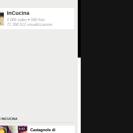
InCucina
•
1.006 video
590 foto
71.358.512 visualizzazioni
I
INCUCINA
0:43
Castagnole di