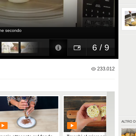
che secondo
6 / 9
233.012
ALTRO D