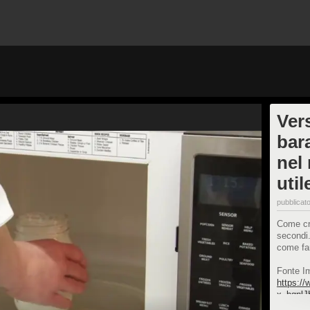
Vers
bara
nel
util
pubblicato
Come cre
secondi
come fa
Fonte I
https:/
x_bqnl