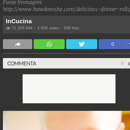
Fonte Immagini:
http://www.howdoesshe.com/delicious-dinner-rolls
InCucina
71.358.544
-
1.006 video
-
590 foto
0
COMMENTA
0