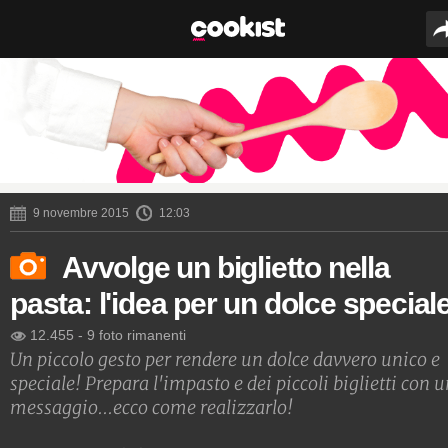
9 novembre 2015
12:03
Avvolge un biglietto nella
pasta: l'idea per un dolce special
12.455
-
9 foto rimanenti
Un piccolo gesto per rendere un dolce davvero unico e
speciale! Prepara l'impasto e dei piccoli biglietti con 
messaggio...ecco come realizzarlo!