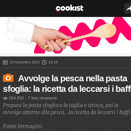
15 novembre 2015
10:16
Avvolge la pesca nella pasta
sfoglia: la ricetta da leccarsi i baff
264.932
-
7 foto rimanenti
Prepara la pasta sfoglia e la taglia e strisce, poi le
avvolge attorno alla pesca...la ricetta da leccarsi i baffi
Fonte Immagini: