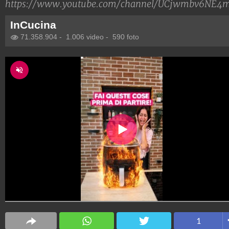
https://www.youtube.com/channel/UCjwmbv6NE
InCucina
71.358.904
-
1.006 video
-
590 foto
1