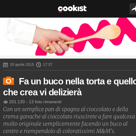
20 aprile 2015
17:37
Fa un buco nella torta e quell
che crea vi delizierà
201.130
-
13 foto rimanenti
Con un semplice pan di spagna al cioccolato e della
crema ganache al cioccolato riuscirete a fare qualcosa
molto originale semplicemente facendo un buco al
centro e riempendolo di coloratissimi M&M's.