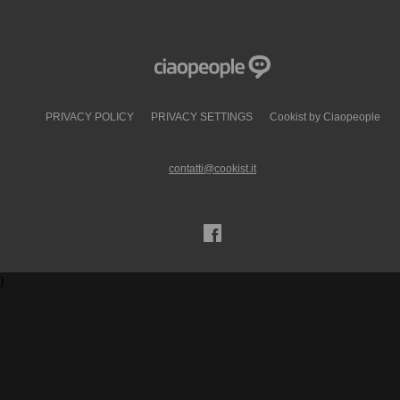
PRIVACY POLICY
PRIVACY SETTINGS
Cookist by Ciaopeople
contatti@cookist.it
)