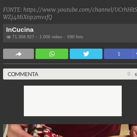
FONTE:
https://www.youtube.com/channel/UCrhHlt
WZj4MiX6p2mv1fQ
InCucina
71.358.927
-
1.006 video
-
590 foto
1
COMMENTA
0