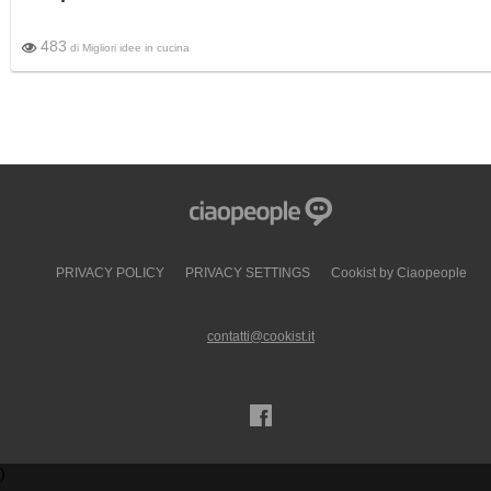
483
di
Migliori idee in cucina
PRIVACY POLICY
PRIVACY SETTINGS
Cookist by Ciaopeople
contatti@cookist.it
)