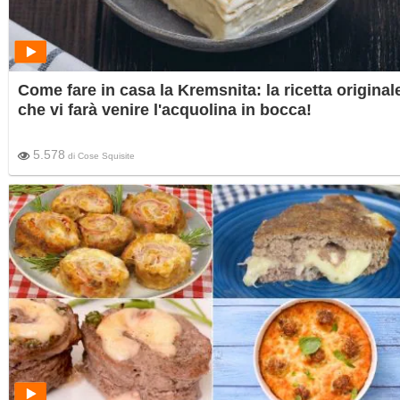
Come fare in casa la Kremsnita: la ricetta original
che vi farà venire l'acquolina in bocca!
5.578
di
Cose Squisite