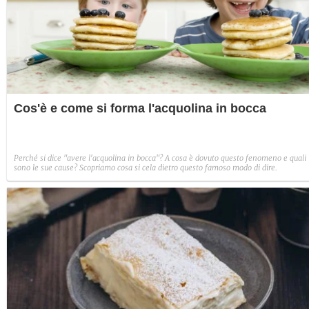
Cos'è e come si forma l'acquolina in bocca
Perché si dice "avere l'acquolina in bocca"? A cosa è dovuto questo fenomeno e quali
sono le sue cause? Scopriamo cosa si cela dietro questo famoso modo di dire.