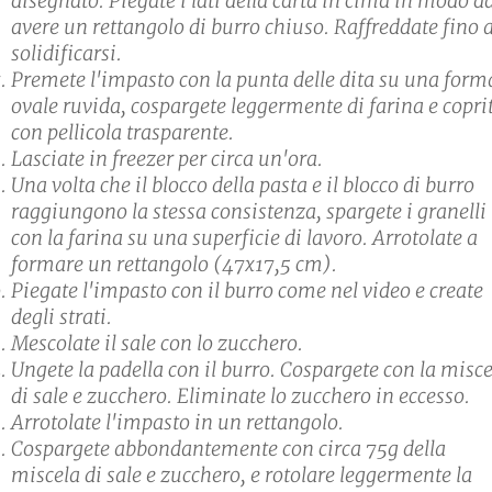
disegnato. Piegate i lati della carta in cima in modo d
avere un rettangolo di burro chiuso. Raffreddate fino 
solidificarsi.
Premete l'impasto con la punta delle dita su una form
ovale ruvida, cospargete leggermente di farina e copri
con pellicola trasparente.
Lasciate in freezer per circa un'ora.
Una volta che il blocco della pasta e il blocco di burro
raggiungono la stessa consistenza, spargete i granelli
con la farina su una superficie di lavoro. Arrotolate a
formare un rettangolo (47x17,5 cm).
Piegate l'impasto con il burro come nel video e create
degli strati.
Mescolate il sale con lo zucchero.
Ungete la padella con il burro. Cospargete con la misc
di sale e zucchero. Eliminate lo zucchero in eccesso.
Arrotolate l'impasto in un rettangolo.
Cospargete abbondantemente con circa 75g della
miscela di sale e zucchero, e rotolare leggermente la