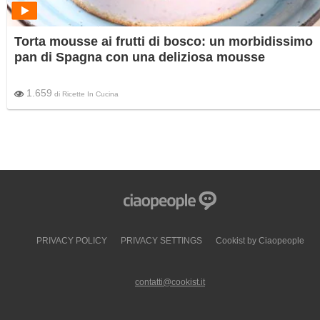
Torta mousse ai frutti di bosco: un morbidissimo
pan di Spagna con una deliziosa mousse
1.659
di
Ricette In Cucina
PRIVACY POLICY
PRIVACY SETTINGS
Cookist by Ciaopeople
contatti@cookist.it