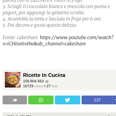
panna con lo zucchero e metti in frigo.
3. Sciogli il cioccolato bianco e mescola con purea e
yogurt, poi aggiungi la gelatina sciolta.
4. Assembla la torta e lasciala in frigo per 6 ore.
5. Poi decora e gusta questa delizia.
Fonte: cakeshare
https://www.youtube.com/watch?
v=iCH6xt6vtlw&ab_channel=cakeshare
Ricette In Cucina
158.804.563
10729
video
•
27
foto
137