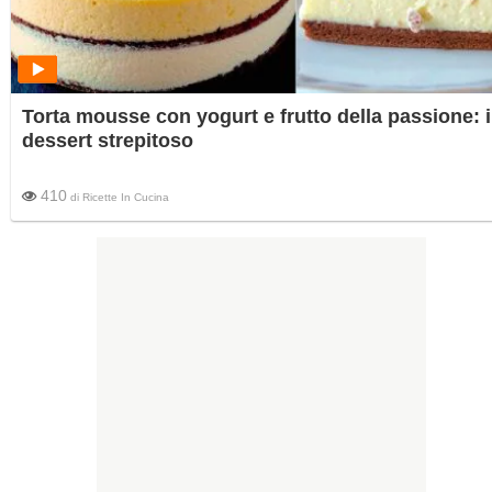
Torta mousse con yogurt e frutto della passione: i
dessert strepitoso
410
di
Ricette In Cucina