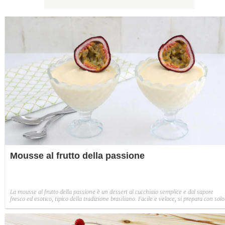
Mousse al frutto della passione
La mousse al frutto della passione è un dessert al cucchiaio semplice e dal sapore
fresco ed esotico, tipico della tradizione brasiliano. Facile e veloce, si prepara con solo
polpa di maracujà, zucchero semolato, panna fresca e latte condensato.