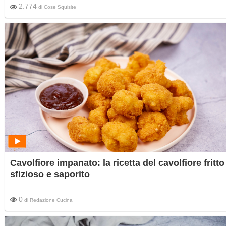
2.774
di
Cose Squisite
Cavolfiore impanato: la ricetta del cavolfiore fritto
sfizioso e saporito
0
di
Redazione Cucina