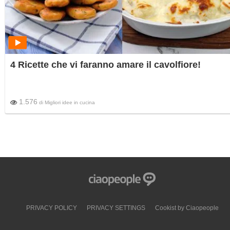
4 Ricette che vi faranno amare il cavolfiore!
1.576
di
Migliori idee in cucina
PRIVACY POLICY
PRIVACY SETTINGS
Cookist by Ciaopeople