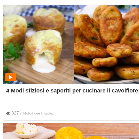
4 Modi sfiziosi e saporiti per cucinare il cavolfiore
327
di
Migliori idee in cucina