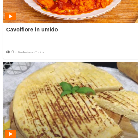
Cavolfiore in umido
0
di
Redazione Cucina