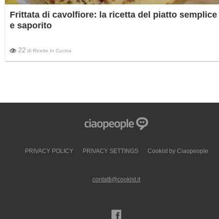
Frittata di cavolfiore: la ricetta del piatto semplice
e saporito
22
di
Ricette In Cucina
PRIVACY POLICY
PRIVACY SETTINGS
Cookist by Ciaopeople
contatti@cookist.it