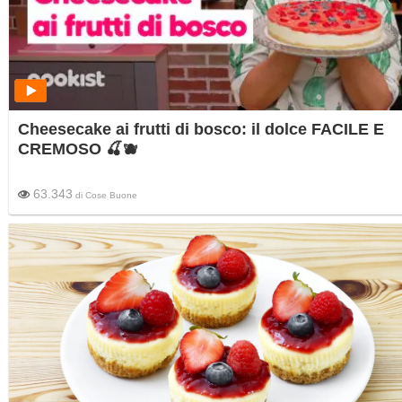
Cheesecake ai frutti di bosco: il dolce FACILE E
CREMOSO 🍒🫐
63.343
di
Cose Buone