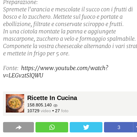
Preparazione:
Spremete l'arancia e mescolate il succo con i frutti di
bosco e lo zucchero. Mettete sul fuoco e portate a
ebollizione, filtrate e conservate sciroppo e frutti.
In una ciotola montate la panna e aggiungete
mascarpone, zucchero a velo e formaggio spalmabile.
Componete la vostra cheesecake alternando i vari strat
e mettete in frigo per 5 ore.
Fonte:
https://www.youtube.com/watch?
v=LEGv2tSlQWU
Ricette In Cucina
158.805.140
10729
video
•
27
foto
3