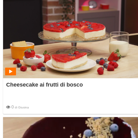
Cheesecake ai frutti di bosco
0
di
Giusina