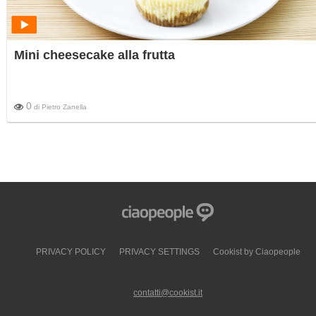
Mini cheesecake alla frutta
0
di
Pietro Zanella
PRIVACY POLICY
PRIVACY SETTINGS
Cookist by Ciaopeople
contatti@cookist.it