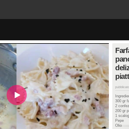
Farf
panc
deli
piat
pubblicato
Ingredien
300 gr fa
2 confe
200 gr p
1 scalo
Pepe
Olio