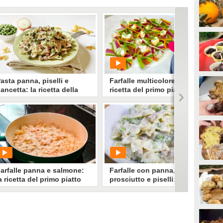
asta panna, piselli e
Farfalle multicolore: la
ancetta: la ricetta della
ricetta del primo piatto
asta 3P
sfizioso e originale
a pasta panna, piselli e pancetta
 un primo piatto facile e cremoso,
spirato alle ricette degli anni '80.
PLAY
ronta in un pochi minuti, si
repara con ingredienti semplici
0
• di
Redazione Cucina
d è perfetta per qualsiasi pranzo
 cena.
arfalle panna e salmone:
Farfalle con panna,
a ricetta del primo piatto
prosciutto e piselli: il primo
eloce e gustoso
piatto gustoso che si
prepara in 10 minuti
PLAY
PLAY