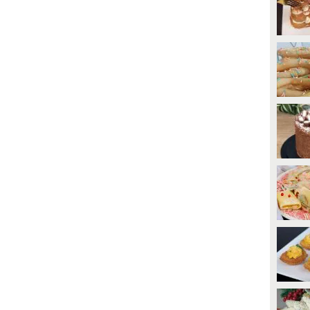
12775
• di
Ricette In Cucina
2717
• di
Ricette In Cucina