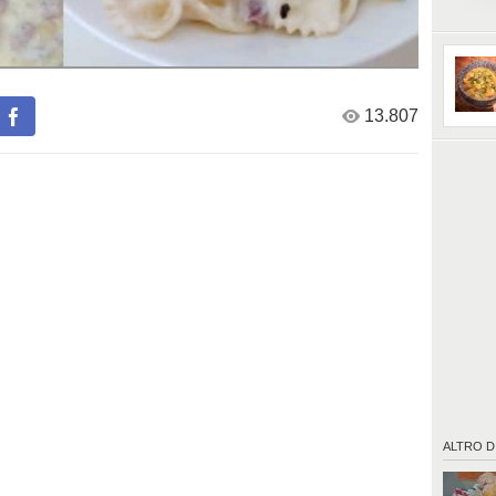
Prepara
Mettete 
la pance
mescolat
13.807
Fonte:
NYEU_
ALTRO D