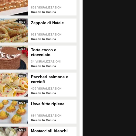
851
VISUALIZZAZIONI
80211
• di
Ricette In Cucina
9495
• di
Ricette In Cucina
Ricette In Cucina
5:37
Zeppole di Natale
923
VISUALIZZAZIONI
Ricette In Cucina
11:14
Torta cocco e
cioccolato
34
VISUALIZZAZIONI
Ricette In Cucina
5:42
Paccheri salmone e
carciofi
405
VISUALIZZAZIONI
Ricette In Cucina
5:25
Uova fritte ripiene
694
VISUALIZZAZIONI
Ricette In Cucina
6:13
Mostaccioli bianchi