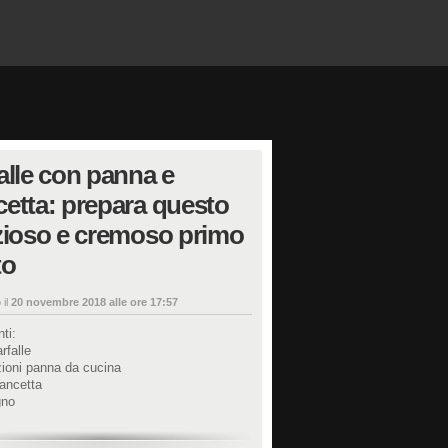
alle con panna e
etta: prepara questo
zioso e cremoso primo
to
 il
20 novembre 2018 alle ore 17:57
ti:
rfalle
zioni panna da cucina
ancetta
gno