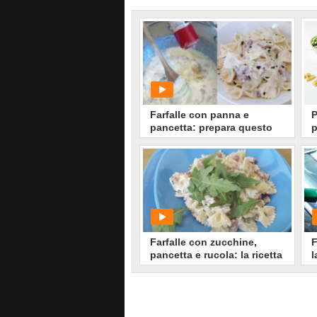
Farfalle con panna e
P
pancetta: prepara questo
p
delizioso e cremoso primo
p
piatto
L
è
i
PLAY
P
p
13807
• di
Ricette In Cucina
e
o
Farfalle con zucchine,
F
pancetta e rucola: la ricetta
l
del primo piatto cremoso
v
PLAY