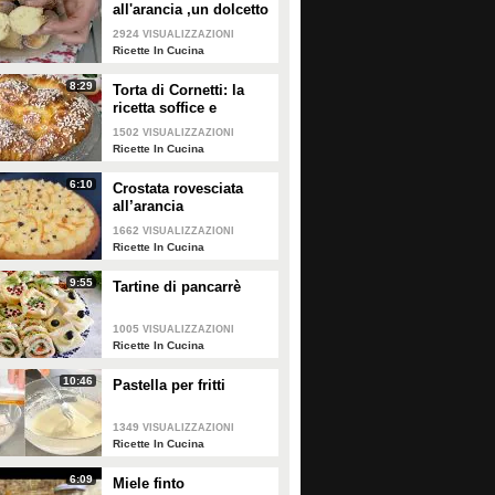
all'arancia ,un dolcetto
perfetto per il
2924
VISUALIZZAZIONI
carnevale Ricetta facile
Ricette In Cucina
8:29
Torta di Cornetti: la
ricetta soffice e
profumata per una
1502
VISUALIZZAZIONI
colazione speciale 🥐
Ricette In Cucina
6:10
Crostata rovesciata
all’arancia
1662
VISUALIZZAZIONI
Ricette In Cucina
9:55
Tartine di pancarrè
1005
VISUALIZZAZIONI
Ricette In Cucina
10:46
Pastella per fritti
1349
VISUALIZZAZIONI
Ricette In Cucina
6:09
Miele finto