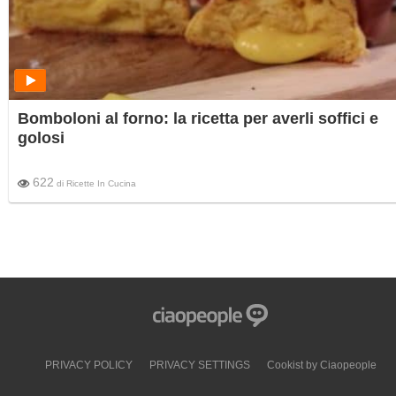
Bomboloni al forno: la ricetta per averli soffici e
golosi
622
di
Ricette In Cucina
PRIVACY POLICY
PRIVACY SETTINGS
Cookist by Ciaopeople