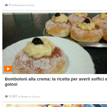
0
di
Redazione Cucina
Bomboloni alla crema: la ricetta per averli soffici 
golosi
9.587
di
Ricette In Cucina