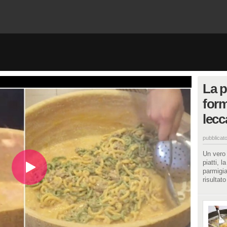
La p
form
lecca
pubblicato
Un vero 
piatti, 
parmigia
risultat