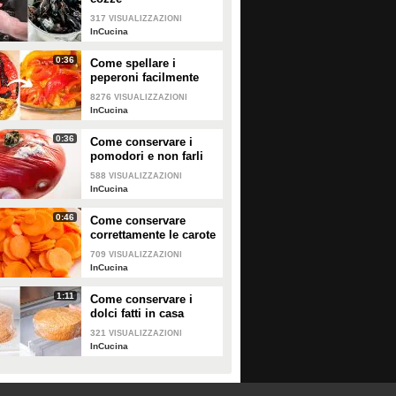
317
VISUALIZZAZIONI
197419
• di
Migliori idee in cucina
14443
• di
InCucina
InCucina
0:36
Come spellare i
peperoni facilmente
8276
VISUALIZZAZIONI
InCucina
0:36
Come conservare i
pomodori e non farli
ammuffire
588
VISUALIZZAZIONI
InCucina
0:46
Come conservare
correttamente le carote
709
VISUALIZZAZIONI
InCucina
1:11
Come conservare i
dolci fatti in casa
321
VISUALIZZAZIONI
InCucina