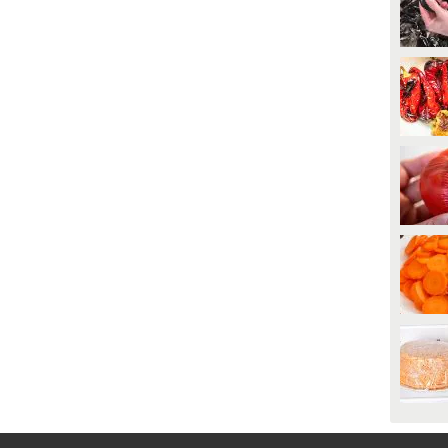
1457
• di
Migliori idee in cucina
3338
• di
Migliori idee in cucina