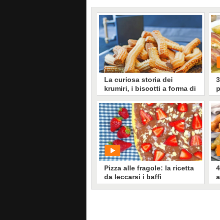
La curiosa storia dei
3
krumiri, i biscotti a forma di
p
baffi del Re
l
Si dice che la forma curva dei
biscotti fosse ispirata ai baffi a
manubrio che avevano reso
iconico Vittorio Emanuele II. Ecco
la storia dei krumiri, i biscotti di
Casale Monferrato
Pizza alle fragole: la ricetta
4
da leccarsi i baffi
a
PLAY