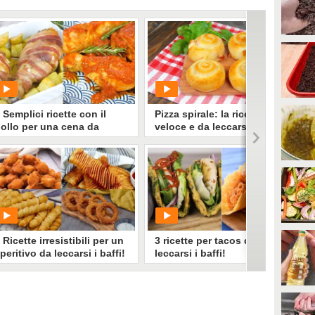
 Semplici ricette con il
Pizza spirale: la ricetta
ollo per una cena da
veloce e da leccarsi i baffi
eccarsi i baffi!
PLAY
PLAY
351
• di
Migliori idee in cucina
114483
• di
Cose di Casa
 Ricette irresistibili per un
3 ricette per tacos da
peritivo da leccarsi i baffi!
leccarsi i baffi!
PLAY
PLAY