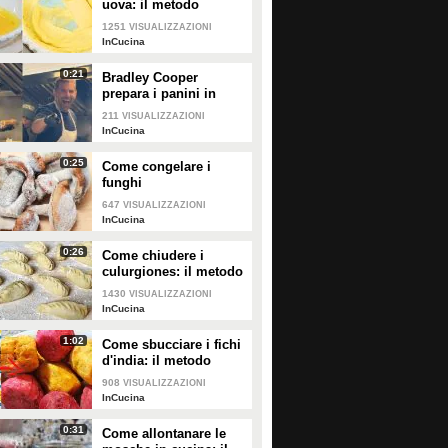
uova: il metodo
perfetto per dolci e
1251
VISUALIZZAZIONI
creme
InCucina
0:21
Bradley Cooper
prepara i panini in
strada: l'attore si "dà"
211
VISUALIZZAZIONI
allo street food
InCucina
0:25
Come congelare i
funghi
647
VISUALIZZAZIONI
InCucina
0:26
Come chiudere i
culurgiones: il metodo
passo per passo
1430
VISUALIZZAZIONI
InCucina
1:02
Come sbucciare i fichi
d'india: il metodo
facile per non pungersi
908
VISUALIZZAZIONI
InCucina
0:31
Come allontanare le