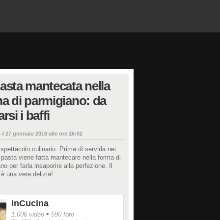
asta mantecata nella
a di parmigiano: da
rsi i baffi
 il
27 gennaio 2016 alle ore 16:02
spettacolo culinario. Prima di servirla nei
la pasta viene fatta mantecare nella forma di
no per farla insaporire alla perfezione. Il
o è una vera delizia!
InCucina
•
1.006 video
590 foto